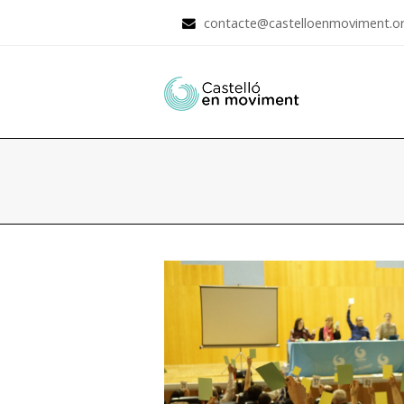
contacte@castelloenmoviment.o