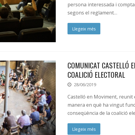
persona interessada i compta
segons el reglament…
Llegeix més
COMUNICAT CASTELLÓ E
COALICIÓ ELECTORAL
28/06/2019
Castelló en Moviment, reunit e
manera en què ha vingut funci
conseqüència de la coalició e
Llegeix més