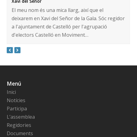
Xavi del Señor
El meu nom és una mica llarg, així que el
deixarem en Xavi del Señor de la Gala. Sóc regidor
a l'ajuntament de Castelló per l'agrupació
d'electors Castelló en Moviment…
Menú
Inici
Notícies
Participa
L’assemblea
Regidories
Documents