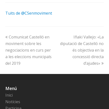
Tuits de @CSenmoviment
Comunicat Castelló en
Iñaki Vallejo: «La
moviment sobre les
diputació de Castelló no
negociacions en curs per
és objectiva en la
a les eleccions municipals
concessió directa
del 2019
d’ajudes»
Menú
Inici
Notícies
Participa