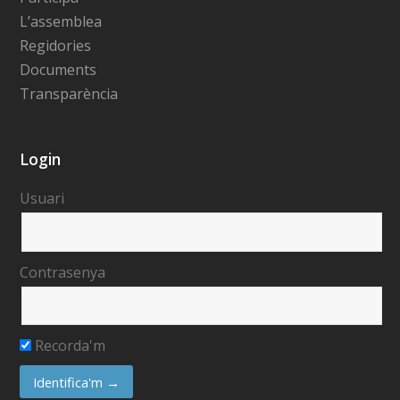
L’assemblea
Regidories
Documents
Transparència
Login
Usuari
Contrasenya
Recorda'm