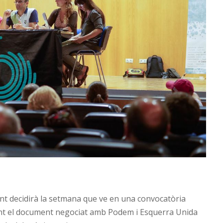
t decidirà la setmana que ve en una convocatòria
ant el document negociat amb Podem i Esquerra Unida