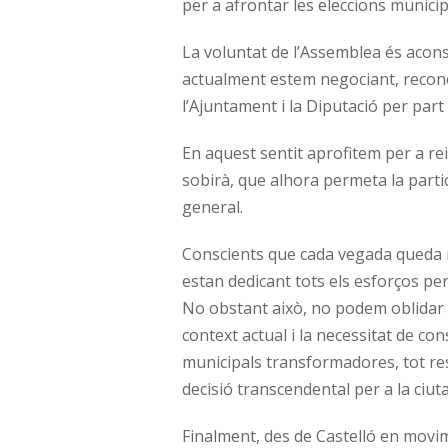
per a afrontar les eleccions munici
La voluntat de l’Assemblea és aconse
actualment estem negociant, reconei
l’Ajuntament i la Diputació per par
En aquest sentit aprofitem per a rei
sobirà, que alhora permeta la partic
general.
Conscients que cada vegada queda 
estan dedicant tots els esforços per
No obstant això, no podem oblidar l
context actual i la necessitat de con
municipals transformadores, tot re
decisió transcendental per a la ciuta
Finalment, des de Castelló en movi