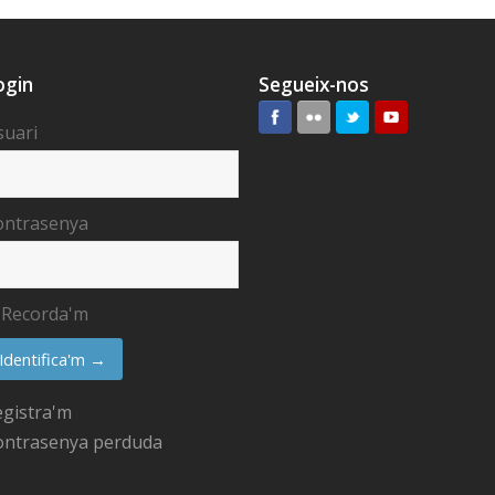
ogin
Segueix-nos
suari
ontrasenya
Recorda'm
egistra'm
ontrasenya perduda