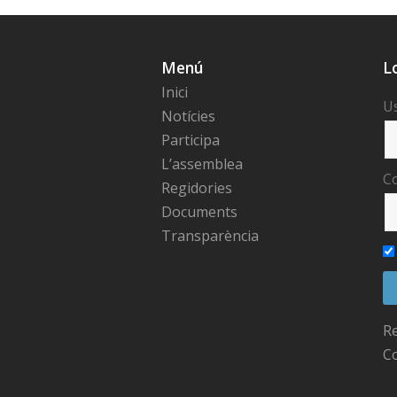
Menú
L
Inici
U
Notícies
Participa
L’assemblea
C
Regidories
Documents
Transparència
R
C