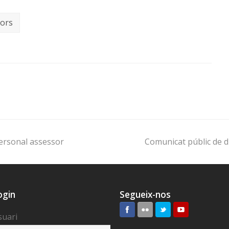
sors
personal assessor
Comunicat públic de d
ogin
Segueix-nos
suari