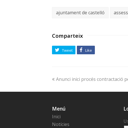
ajuntament de castelló
asses
Comparteix
Tweet
Like
Anunci inici procés contractació 
Menú
L
Inici
U
Notícies