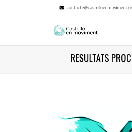
contacte@castelloenmoviment.o
RESULTATS PROC