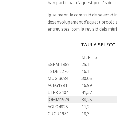
han participat d’aquest procés de c
Igualment, la comissió de selecció i
desenvolupament d’aquest procés ai
entrevistes, com la revisió dels mèr
TAULA SELECCI
MÈRITS
SGRM 1988
25,1
TSDE 2270
16,1
MUGI3684
30,05
ACEG1991
16,99
LTRR 2404
41,27
JOMM1979
38,25
AGLO4825
11,2
GUGU1981
18,3