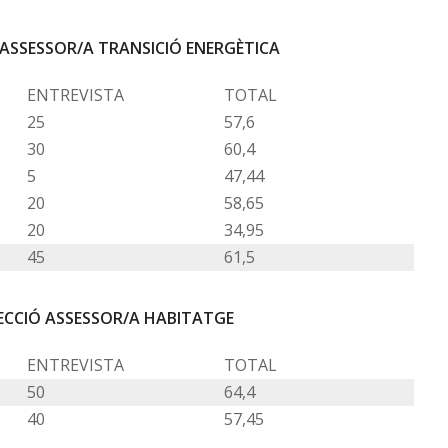
 ASSESSOR/A TRANSICIÓ ENERGÈTICA
ENTREVISTA
TOTAL
25
57,6
30
60,4
5
47,44
20
58,65
20
34,95
45
61,5
ECCIÓ ASSESSOR/A HABITATGE
ENTREVISTA
TOTAL
50
64,4
40
57,45