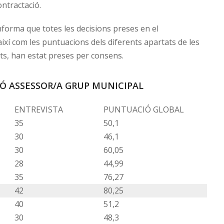
ontractació.
nforma que totes les decisions preses en el
xí com les puntuacions dels diferents apartats de les
its, han estat preses per consens.
Ó ASSESSOR/A GRUP MUNICIPAL
ENTREVISTA
PUNTUACIÓ GLOBAL
35
50,1
30
46,1
30
60,05
28
44,99
35
76,27
42
80,25
40
51,2
30
48,3