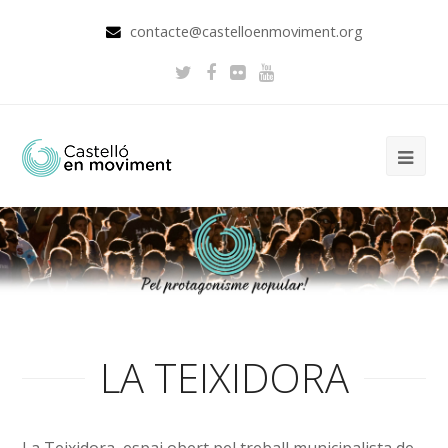
contacte@castelloenmoviment.org
LA TEIXIDORA
La Teixidora, espai obert pel treball municipalista de